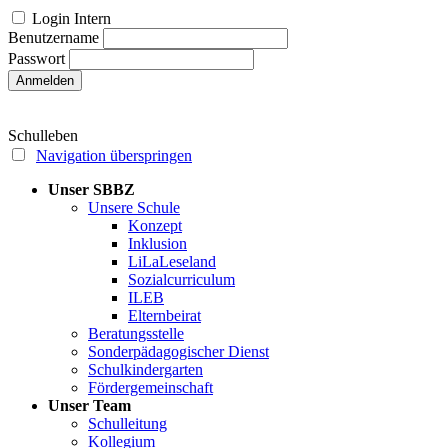
Login Intern
Benutzername
Passwort
Anmelden
Schulleben
Navigation überspringen
Unser SBBZ
Unsere Schule
Konzept
Inklusion
LiLaLeseland
Sozialcurriculum
ILEB
Elternbeirat
Beratungsstelle
Sonderpädagogischer Dienst
Schulkindergarten
Fördergemeinschaft
Unser Team
Schulleitung
Kollegium